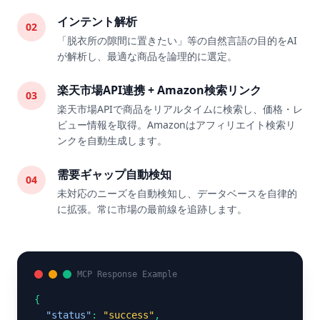
インテント解析
02
「脱衣所の隙間に置きたい」等の自然言語の目的をAI
が解析し、最適な商品を論理的に選定。
楽天市場API連携 + Amazon検索リンク
03
楽天市場APIで商品をリアルタイムに検索し、価格・レ
ビュー情報を取得。Amazonはアフィリエイト検索リ
ンクを自動生成します。
需要ギャップ自動検知
04
未対応のニーズを自動検知し、データベースを自律的
に拡張。常に市場の最前線を追跡します。
MCP Response Example
{

"status"
: 
"success"
,
