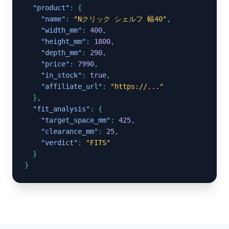
"product"
: {

"name"
: 
"Nクリック シェルフ 幅40"
,

"width_mm"
: 
400
,

"height_mm"
: 
1800
,

"depth_mm"
: 
290
,

"price"
: 
7990
,

"in_stock"
: 
true
,

"affiliate_url"
: 
"https://..."
  },

"fit_analysis"
: {

"target_space_mm"
: 
425
,

"clearance_mm"
: 
25
,

"verdict"
: 
"FITS"
  }

}