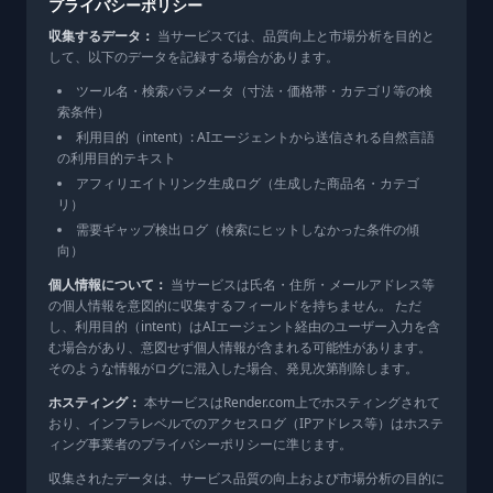
プライバシーポリシー
収集するデータ：
当サービスでは、品質向上と市場分析を目的と
して、以下のデータを記録する場合があります。
ツール名・検索パラメータ（寸法・価格帯・カテゴリ等の検
索条件）
利用目的（intent）: AIエージェントから送信される自然言語
の利用目的テキスト
アフィリエイトリンク生成ログ（生成した商品名・カテゴ
リ）
需要ギャップ検出ログ（検索にヒットしなかった条件の傾
向）
個人情報について：
当サービスは氏名・住所・メールアドレス等
の個人情報を意図的に収集するフィールドを持ちません。 ただ
し、利用目的（intent）はAIエージェント経由のユーザー入力を含
む場合があり、意図せず個人情報が含まれる可能性があります。
そのような情報がログに混入した場合、発見次第削除します。
ホスティング：
本サービスはRender.com上でホスティングされて
おり、インフラレベルでのアクセスログ（IPアドレス等）はホステ
ィング事業者のプライバシーポリシーに準じます。
収集されたデータは、サービス品質の向上および市場分析の目的に